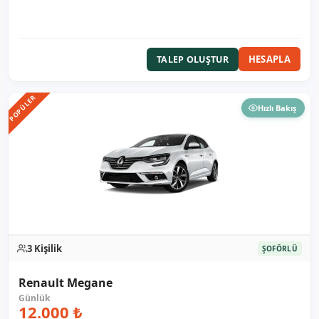
HESAPLA
TALEP OLUŞTUR
POPÜLER
Hızlı Bakış
3 Kişilik
ŞOFÖRLÜ
Renault Megane
12.000 ₺