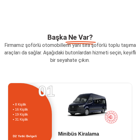
Başka
Ne Var?
Firmamız şoförlü otomobillerin yanı sıra şoförlü toplu taşıma
araçları da sağlar. Aşağıdaki butonlardan hizmeti seçin, keyifli
bir seyahate çıkın.
01
• 8 Kişilik
• 16 Kişilik
• 19 Kişilik
• 31 Kişilik
Minibüs Kiralama
D2 Yetki Belgeli