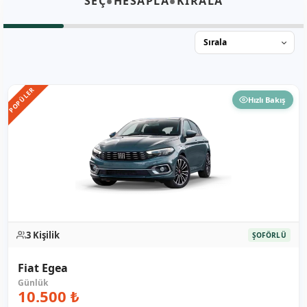
•
•
SEÇ
HESAPLA
KİRALA
POPÜLER
Hızlı Bakış
3 Kişilik
ŞOFÖRLÜ
Fiat Egea
10.500 ₺