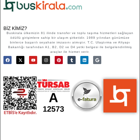
BIZ KIMIZ?
Buskirala ülkemizin 81 ilinde transfer ve toplu taşıma hizmetleri sağlayan
ödüllü girişimlere sahip bir ulaşım şirketidir. 1989 yılından günümüze
binlerce başarılı seyahate imzasını atmıştır. T.C. Ulaştırma ve Altyapı
Bakanlığı tarafından A1, B2, D2 ve D4 yetki belgesi ile belgelendirilmiş
araçlar ile hizmet verir.