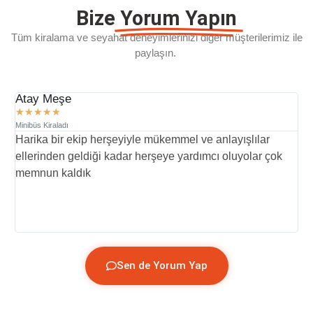
Bize
Yorum Yapın
Tüm kiralama ve seyahat deneyimlerinizi diğer müşterilerimiz ile
paylaşın.
Atay Meşe
D
★
★
★
★
★
Minibüs Kiraladı
Mi
Harika bir ekip herşeyiyle mükemmel ve anlayışlılar
İ
ellerinden geldiği kadar herşeye yardımcı oluyolar çok
p
memnun kaldık
y
(
Sen de Yorum Yap