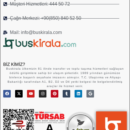
Müşteri Hizmetleri: 444 50 72
Çağrı Merkezi: +90(850) 840 52 50
Mail: info@buskirala.com
BIZ KIMIZ?
Buskirala ülkemizin 81 ilinde transfer ve toplu taşıma hizmetleri sağlayan
ödüllü girişimlere sahip bir ulaşım şirketidir. 1989 yılından günümüze
binlerce başarılı seyahate imzasını atmıştır. T.C. Ulaştırma ve Altyapı
Bakanlığı tarafından A1, B2, D2 ve D4 yetki belgesi ile belgelendirilmiş
araçlar ile hizmet verir.