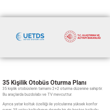
35 Kişilik Otobüs Oturma Planı
35 kişilik otobüslerin tamamı 2+2 oturma düzenine sahiptir.
Bu araçlarda buzdolabı ve TV mevcuttur.
Ayrıca yatar koltuk özelliği ile yolcularına yüksek konfor
sunar. 35 yolcu koltuğunun dışında bir de hostes koltuğu