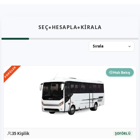
•
•
SEÇ
HESAPLA
KİRALA
POPÜLER
Hızlı Bakış
35 Kişilik
ŞOFÖRLÜ