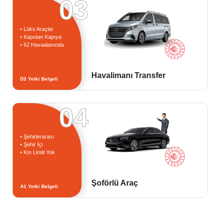
03
• Lüks Araçlar
• Kapıdan Kapıya
• 62 Havaalanında
Havalimanı Transfer
D2 Yetki Belgeli
04
• Şehirlerarası
• Şehir İçi
• Km Limiti Yok
Şoförlü Araç
A1 Yetki Belgeli