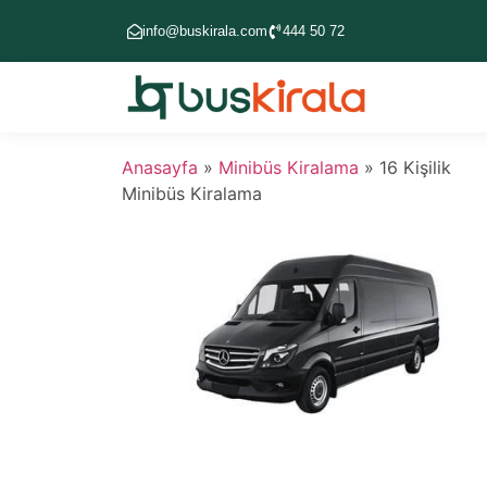
info@buskirala.com
444 50 72
Anasayfa
»
Minibüs Kiralama
»
16 Kişilik
Minibüs Kiralama