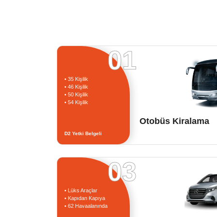
01
• 35 Kişilik
• 46 Kişilik
• 50 Kişilik
• 54 Kişilik
Otobüs Kiralama
D2 Yetki Belgeli
03
• Lüks Araçlar
• Kapıdan Kapıya
• 62 Havaalanında