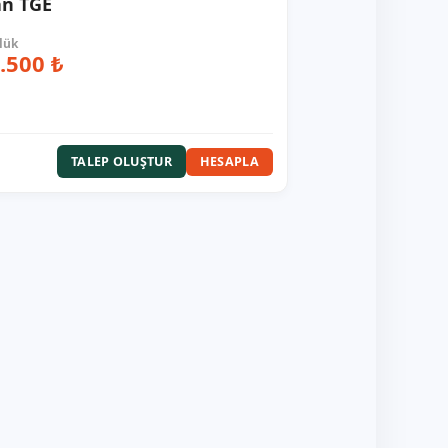
n TGE
.500 ₺
HESAPLA
TALEP OLUŞTUR