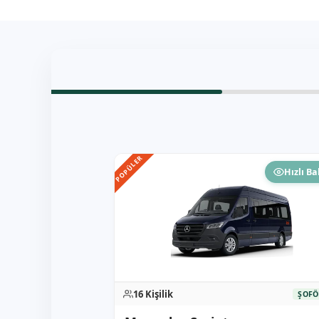
POPÜLER
Hızlı Ba
16 Kişilik
ŞOFÖ