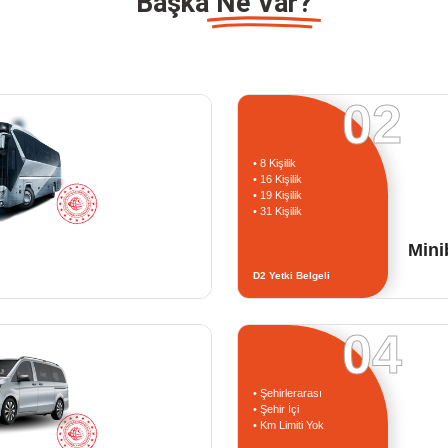
Başka
Ne Var?
02
• 8 Kişilik
• 16 Kişilik
• 19 Kişilik
• 31 Kişilik
Mini
D2 Yetki Belgeli
04
• Şehirlerarası
• Şehir İçi
• Km Limiti Yok