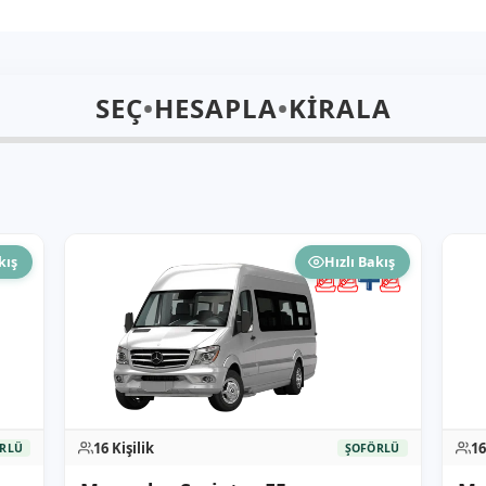
SEÇ
•
HESAPLA
•
KİRALA
kış
Hızlı Bakış
16 Kişilik
16
RLÜ
ŞOFÖRLÜ