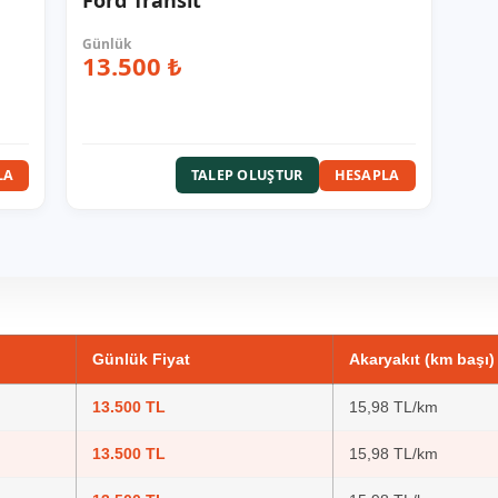
Ford Transit
13.500 ₺
LA
HESAPLA
TALEP OLUŞTUR
Günlük Fiyat
Akaryakıt (km başı)
13.500 TL
15,98 TL/km
13.500 TL
15,98 TL/km