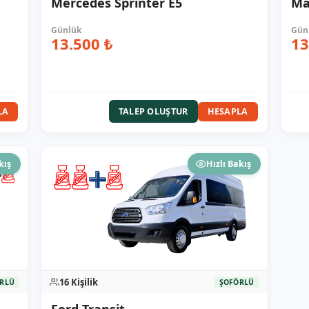
Mercedes Sprinter E5
Ma
13.500 ₺
13
LA
HESAPLA
TALEP OLUŞTUR
kış
Hızlı Bakış
16 Kişilik
RLÜ
ŞOFÖRLÜ