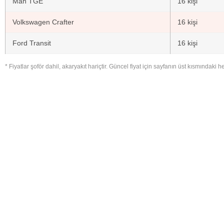
Man TGE
16 kişi
Volkswagen Crafter
16 kişi
Ford Transit
16 kişi
* Fiyatlar şoför dahil, akaryakıt hariçtir. Güncel fiyat için sayfanın üst kısmındaki 