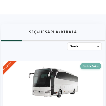
•
•
SEÇ
HESAPLA
KİRALA
POPÜLER
Hızlı Bakış