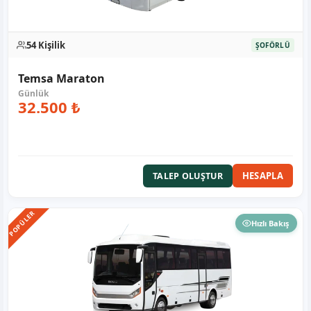
54 Kişilik
ŞOFÖRLÜ
Temsa Maraton
32.500 ₺
HESAPLA
TALEP OLUŞTUR
POPÜLER
Hızlı Bakış