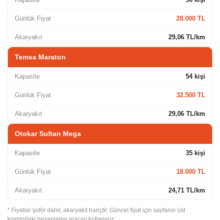
Günlük Fiyat
28.000 TL
Akaryakıt
29,06 TL/km
Temsa Maraton
Kapasite
54 kişi
Günlük Fiyat
32.500 TL
Akaryakıt
29,06 TL/km
Otokar Sultan Mega
Kapasite
35 kişi
Günlük Fiyat
18.000 TL
Akaryakıt
24,71 TL/km
* Fiyatlar şoför dahil, akaryakıt hariçtir. Güncel fiyat için sayfanın üst
kısmındaki hesaplama aracını kullanınız.