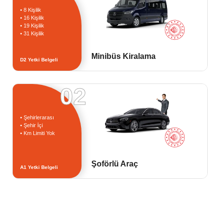
• 8 Kişilik
• 16 Kişilik
• 19 Kişilik
• 31 Kişilik
Minibüs Kiralama
D2 Yetki Belgeli
02
• Şehirlerarası
• Şehir İçi
• Km Limiti Yok
Şoförlü Araç
A1 Yetki Belgeli