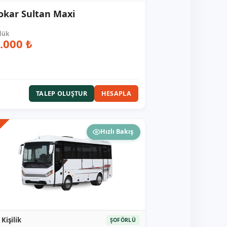
okar Sultan Maxi
.000 ₺
TALEP OLUŞTUR
HESAPLA
R
Hızlı Bakış
 Kişilik
ŞOFÖRLÜ