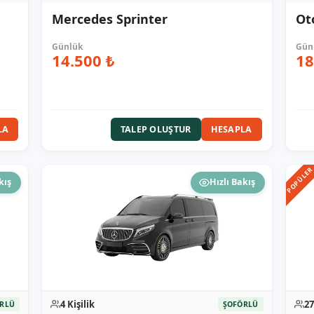
Mercedes Sprinter
Ot
14.500 ₺
18
LA
TALEP OLUŞTUR
HESAPLA
POPÜLE
kış
Hızlı Bakış
4 Kişilik
27
RLÜ
ŞOFÖRLÜ