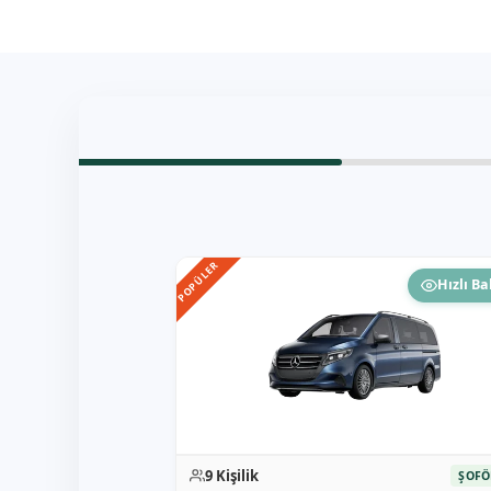
POPÜLER
Hızlı Ba
9 Kişilik
ŞOFÖ