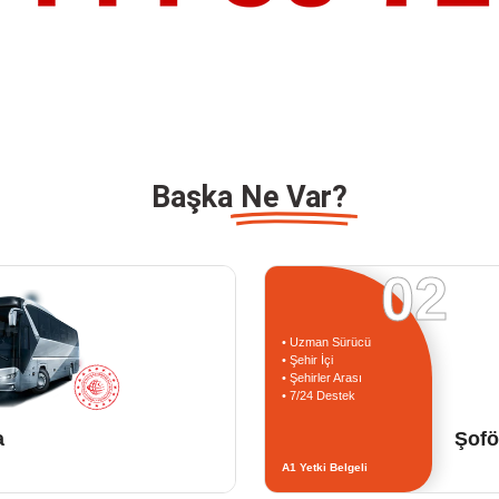
Başka
Ne Var?
02
• Uzman Sürücü
• Şehir İçi
• Şehirler Arası
• 7/24 Destek
a
Şofö
A1 Yetki Belgeli