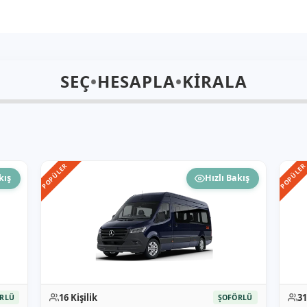
SEÇ
•
HESAPLA
•
KİRALA
POPÜLER
POPÜLE
kış
Hızlı Bakış
16 Kişilik
31
RLÜ
ŞOFÖRLÜ