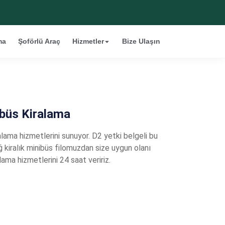
ma
Şoförlü Araç
Hizmetler
Bize Ulaşın
ibüs Kiralama
ama hizmetlerini sunuyor. D2 yetki belgeli bu
ağ kiralık minibüs filomuzdan size uygun olanı
ama hizmetlerini 24 saat veririz.