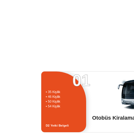
01
• 35 Kişilik
• 46 Kişilik
• 50 Kişilik
• 54 Kişilik
Otobüs Kiralam
D2 Yetki Belgeli