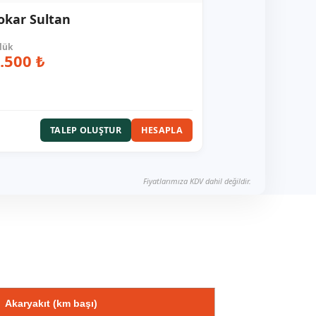
okar Sultan
.500 ₺
TALEP OLUŞTUR
HESAPLA
Fiyatlarımıza KDV dahil değildir.
Akaryakıt (km başı)