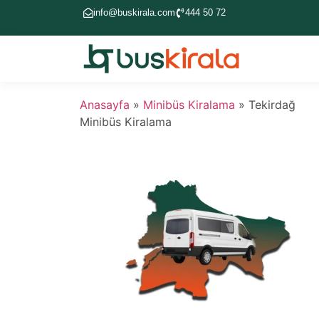
info@buskirala.com
444 50 72
Anasayfa
»
Minibüs Kiralama
»
Tekirdağ
Minibüs Kiralama