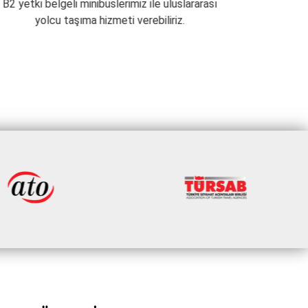
B2 yetki belgeli minibüslerimiz ile uluslararası
Araçlarımı
yolcu taşıma hizmeti verebiliriz.
şehirler