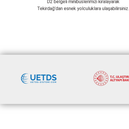
n en iyi
D2 belgeli minibüslerimizi kiralayarak
 ek ücret
Tekirdağ’dan esnek yolculuklara ulaşabilirsiniz