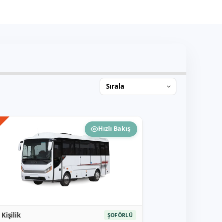
R
Hızlı Bakış
 Kişilik
ŞOFÖRLÜ