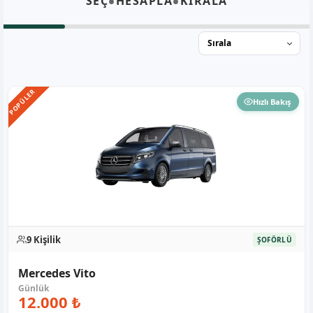
•
•
SEÇ
HESAPLA
KİRALA
POPÜLER
Hızlı Bakış
9 Kişilik
ŞOFÖRLÜ
Mercedes Vito
12.000 ₺