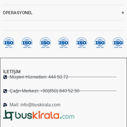
+
OPERASYONEL
İLETIŞIM
Müşteri Hizmetleri: 444 50 72
Çağrı Merkezi: +90(850) 840 52 50
Mail: info@buskirala.com