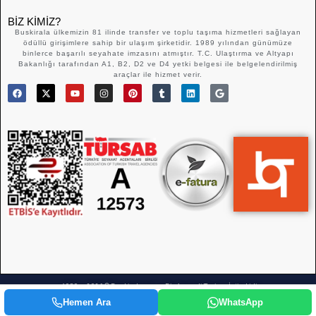
BIZ KIMIZ?
Buskirala ülkemizin 81 ilinde transfer ve toplu taşıma hizmetleri sağlayan
ödüllü girişimlere sahip bir ulaşım şirketidir. 1989 yılından günümüze
binlerce başarılı seyahate imzasını atmıştır. T.C. Ulaştırma ve Altyapı
Bakanlığı tarafından A1, B2, D2 ve D4 yetki belgesi ile belgelendirilmiş
araçlar ile hizmet verir.
1989 – 2026 © Buskirala.com – Bir Acemali Turizm İştirakidir.
Hemen Ara
WhatsApp