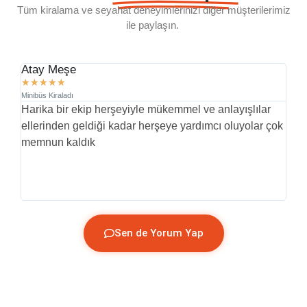
Tüm kiralama ve seyahat deneyimlerinizi diğer müşterilerimiz
ile paylaşın.
Atay Meşe
D.
★
★
★
★
★
★
Minibüs Kiraladı
Min
Harika bir ekip herşeyiyle mükemmel ve anlayışlılar
İl
ellerinden geldiği kadar herşeye yardımcı oluyolar çok
pr
memnun kaldık
yü
(G
Sen de Yorum Yap