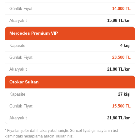
Günlük Fiyat
14.000 TL
Akaryakıt
15,98 TL/km
Mercedes Premium VIP
Kapasite
4 kişi
Günlük Fiyat
23.500 TL
Akaryakıt
21,80 TL/km
Otokar Sultan
Kapasite
27 kişi
Günlük Fiyat
15.500 TL
Akaryakıt
21,80 TL/km
* Fiyatlar şoför dahil, akaryakıt hariçtir. Güncel fiyat için sayfanın üst
kısmındaki hesaplama aracını kullanınız.