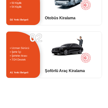
• 50 Kişilik
• 54 Kişilik
Otobüs Kiralama
D2 Yetki Belgeli
02
• Uzman Sürücü
• Şehir İçi
• Şehirler Arası
• 7/24 Destek
Şoförlü Araç Kiralama
A1 Yetki Belgeli