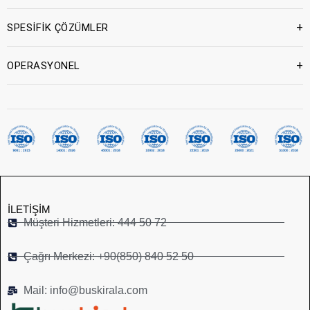
+
SPESİFİK ÇÖZÜMLER
+
OPERASYONEL
İLETIŞIM
Müşteri Hizmetleri: 444 50 72
Çağrı Merkezi: +90(850) 840 52 50
Mail: info@buskirala.com