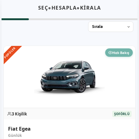
•
•
SEÇ
HESAPLA
KİRALA
POPÜLER
Hızlı Bakış
3 Kişilik
ŞOFÖRLÜ
Fiat Egea