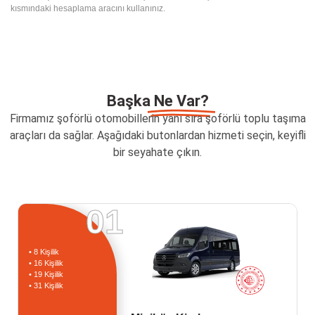
kısmındaki hesaplama aracını kullanınız.
Başka
Ne Var?
Firmamız şoförlü otomobillerin yanı sıra şoförlü toplu taşıma
araçları da sağlar. Aşağıdaki butonlardan hizmeti seçin, keyifli
bir seyahate çıkın.
01
• 8 Kişilik
• 16 Kişilik
• 19 Kişilik
• 31 Kişilik