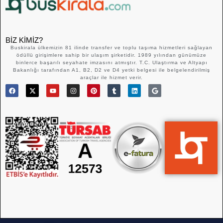
BIZ KIMIZ?
Buskirala ülkemizin 81 ilinde transfer ve toplu taşıma hizmetleri sağlayan
ödüllü girişimlere sahip bir ulaşım şirketidir. 1989 yılından günümüze
binlerce başarılı seyahate imzasını atmıştır. T.C. Ulaştırma ve Altyapı
Bakanlığı tarafından A1, B2, D2 ve D4 yetki belgesi ile belgelendirilmiş
araçlar ile hizmet verir.