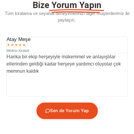
Bize
Yorum Yapın
Tüm kiralama ve seyahat deneyimlerinizi diğer müşterilerimiz ile
paylaşın.
Atay Meşe
D
★
★
★
★
★
Minibüs Kiraladı
Mi
Harika bir ekip herşeyiyle mükemmel ve anlayışlılar
İ
ellerinden geldiği kadar herşeye yardımcı oluyolar çok
p
memnun kaldık
y
(
Sen de Yorum Yap