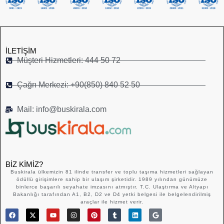
İLETIŞIM
Müşteri Hizmetleri: 444 50 72
Çağrı Merkezi: +90(850) 840 52 50
Mail: info@buskirala.com
BIZ KIMIZ?
Buskirala ülkemizin 81 ilinde transfer ve toplu taşıma hizmetleri sağlayan
ödüllü girişimlere sahip bir ulaşım şirketidir. 1989 yılından günümüze
binlerce başarılı seyahate imzasını atmıştır. T.C. Ulaştırma ve Altyapı
Bakanlığı tarafından A1, B2, D2 ve D4 yetki belgesi ile belgelendirilmiş
araçlar ile hizmet verir.