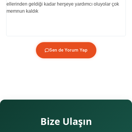
ellerinden geldiği kadar herşeye yardımcı oluyolar çok
p
memnun kaldık
y
(
Sen de Yorum Yap
Bize Ulaşın