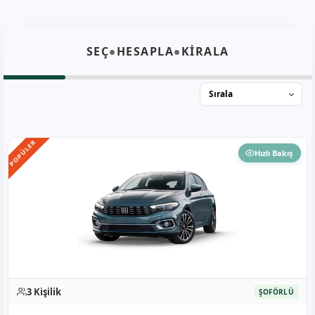
•
•
SEÇ
HESAPLA
KİRALA
POPÜLER
Hızlı Bakış
3 Kişilik
ŞOFÖRLÜ