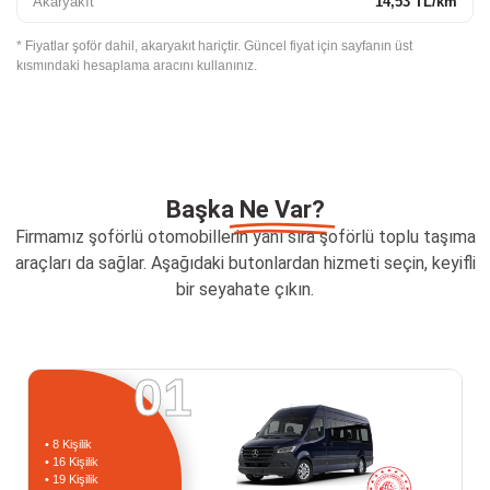
Akaryakıt
14,53 TL/km
* Fiyatlar şoför dahil, akaryakıt hariçtir. Güncel fiyat için sayfanın üst
kısmındaki hesaplama aracını kullanınız.
Başka
Ne Var?
Firmamız şoförlü otomobillerin yanı sıra şoförlü toplu taşıma
araçları da sağlar. Aşağıdaki butonlardan hizmeti seçin, keyifli
bir seyahate çıkın.
01
• 8 Kişilik
• 16 Kişilik
• 19 Kişilik