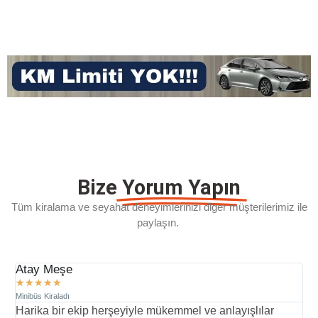
Bize
Yorum Yapın
Tüm kiralama ve seyahat deneyimlerinizi diğer müşterilerimiz ile
paylaşın.
Atay Meşe
D
★
★
★
★
★
Minibüs Kiraladı
Mi
Harika bir ekip herşeyiyle mükemmel ve anlayışlılar
İ