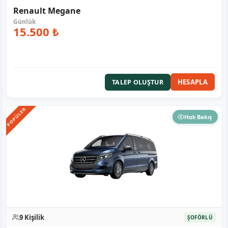
Renault Megane
15.500 ₺
HESAPLA
TALEP OLUŞTUR
POPÜLER
Hızlı Bakış
9 Kişilik
ŞOFÖRLÜ