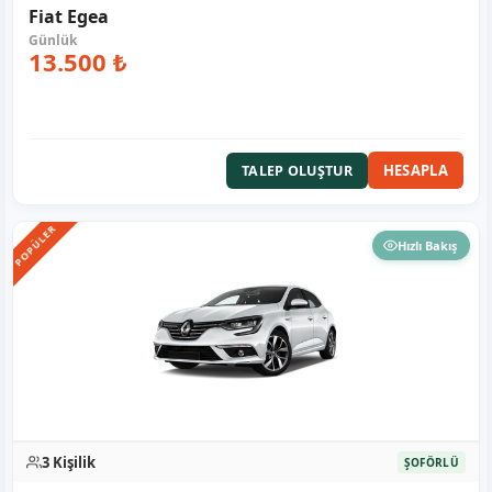
Fiat Egea
13.500 ₺
HESAPLA
TALEP OLUŞTUR
POPÜLER
Hızlı Bakış
3 Kişilik
ŞOFÖRLÜ