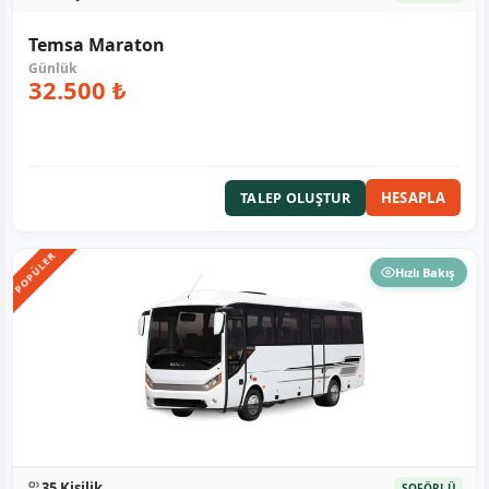
Temsa Maraton
32.500 ₺
HESAPLA
TALEP OLUŞTUR
POPÜLER
Hızlı Bakış
35 Kişilik
ŞOFÖRLÜ