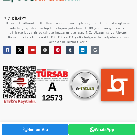
BIZ KIMIZ?
Buskirala ülkemizin 81 ilinde transfer ve toplu taşıma hizmetleri sağlayan
ödüllü girişimlere sahip bir ulaşım şirketidir. 1989 yılından günümüze
binlerce başarılı seyahate imzasını atmıştır. T.C. Ulaştırma ve Altyapı
Bakanlığı tarafından A1, B2, D2 ve D4 yetki belgesi ile belgelendirilmiş
araçlar ile hizmet verir.
Hemen Ara
WhatsApp
1989 – 2026 © Buskirala.com – Bir Acemali Turizm İştirakidir.