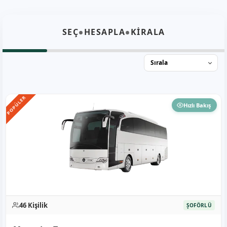
•
•
SEÇ
HESAPLA
KİRALA
POPÜLER
Hızlı Bakış
46 Kişilik
ŞOFÖRLÜ