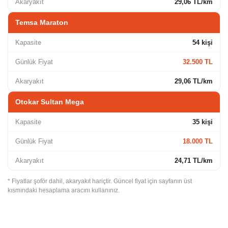
Akaryakıt
29,06 TL/km
Temsa Maraton
Kapasite
54 kişi
Günlük Fiyat
32.500 TL
Akaryakıt
29,06 TL/km
Otokar Sultan Mega
Kapasite
35 kişi
Günlük Fiyat
18.000 TL
Akaryakıt
24,71 TL/km
* Fiyatlar şoför dahil, akaryakıt hariçtir. Güncel fiyat için sayfanın üst
kısmındaki hesaplama aracını kullanınız.