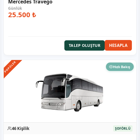
Mercedes Travego
25.500 ₺
HESAPLA
TALEP OLUŞTUR
POPÜLER
Hızlı Bakış
46 Kişilik
ŞOFÖRLÜ