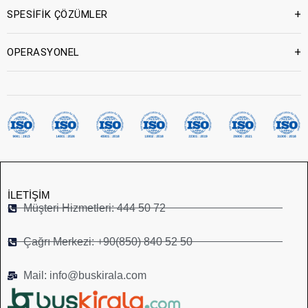
+
SPESİFİK ÇÖZÜMLER
+
OPERASYONEL
İLETIŞIM
Müşteri Hizmetleri: 444 50 72
Çağrı Merkezi: +90(850) 840 52 50
Mail: info@buskirala.com