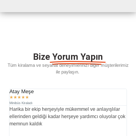
Bize
Yorum Yapın
Tüm kiralama ve seyahat deneyimlerinizi diğer müşterilerimiz
ile paylaşın.
Atay Meşe
D.
★
★
★
★
★
★
Minibüs Kiraladı
Min
Harika bir ekip herşeyiyle mükemmel ve anlayışlılar
İl
ellerinden geldiği kadar herşeye yardımcı oluyolar çok
pr
memnun kaldık
yü
(G