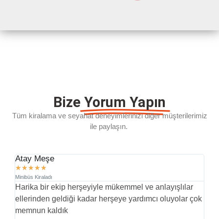
Bize
Yorum Yapın
Tüm kiralama ve seyahat deneyimlerinizi diğer müşterilerimiz
ile paylaşın.
Atay Meşe
D.
★
★
★
★
★
★
Minibüs Kiraladı
Min
Harika bir ekip herşeyiyle mükemmel ve anlayışlılar
İl
ellerinden geldiği kadar herşeye yardımcı oluyolar çok
pr
memnun kaldık
yü