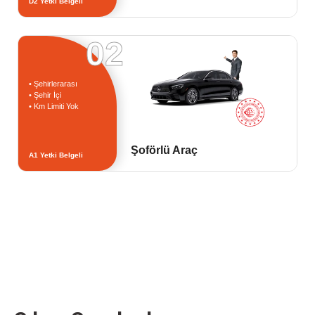
D2 Yetki Belgeli
02
• Şehirlerarası
• Şehir İçi
• Km Limiti Yok
Şoförlü Araç
A1 Yetki Belgeli