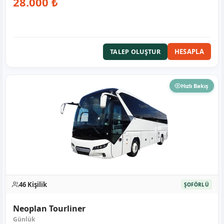
28.000 ₺
HESAPLA
TALEP OLUŞTUR
Hızlı Bakış
46 Kişilik
ŞOFÖRLÜ
Neoplan Tourliner