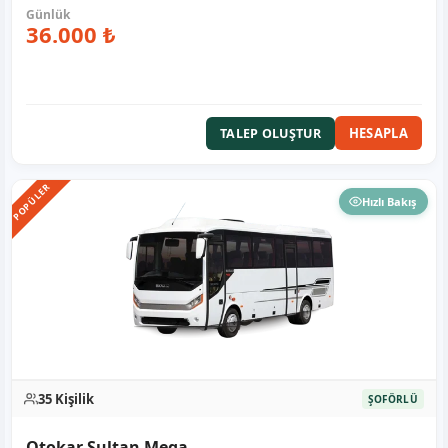
36.000 ₺
HESAPLA
TALEP OLUŞTUR
POPÜLER
Hızlı Bakış
35 Kişilik
ŞOFÖRLÜ
Otokar Sultan Mega