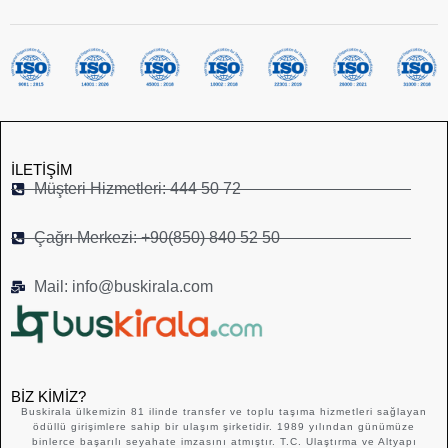
İLETIŞIM
Müşteri Hizmetleri: 444 50 72
Çağrı Merkezi: +90(850) 840 52 50
Mail: info@buskirala.com
BIZ KIMIZ?
Buskirala ülkemizin 81 ilinde transfer ve toplu taşıma hizmetleri sağlayan
ödüllü girişimlere sahip bir ulaşım şirketidir. 1989 yılından günümüze
binlerce başarılı seyahate imzasını atmıştır. T.C. Ulaştırma ve Altyapı