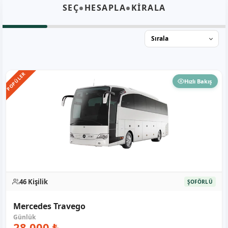
•
•
SEÇ
HESAPLA
KİRALA
POPÜLER
Hızlı Bakış
46 Kişilik
ŞOFÖRLÜ
Mercedes Travego
28.000 ₺