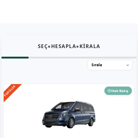
•
•
SEÇ
HESAPLA
KİRALA
POPÜLER
Hızlı Bakış