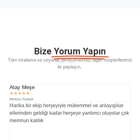
Bize
Yorum Yapın
Tüm kiralama ve seyahat deneyimlerinizi diğer müşterilerimiz
ile paylaşın.
Atay Meşe
D.
★
★
★
★
★
★
Minibüs Kiraladı
Min
Harika bir ekip herşeyiyle mükemmel ve anlayışlılar
İl
ellerinden geldiği kadar herşeye yardımcı oluyolar çok
pr
memnun kaldık
yü
(G