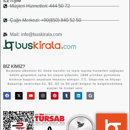
İLETIŞIM
Müşteri Hizmetleri: 444 50 72
Çağrı Merkezi: +90(850) 840 52 50
Mail: info@buskirala.com
BIZ KIMIZ?
Buskirala ülkemizin 81 ilinde transfer ve toplu taşıma hizmetleri sağlayan
ödüllü girişimlere sahip bir ulaşım şirketidir. 1989 yılından günümüze
binlerce başarılı seyahate imzasını atmıştır. T.C. Ulaştırma ve Altyapı
Bakanlığı tarafından A1, B2, D2 ve D4 yetki belgesi ile belgelendirilmiş
araçlar ile hizmet verir.