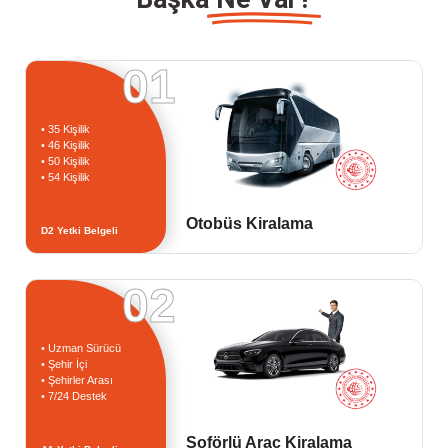
01
• 35 Kişilik
• 46 Kişilik
• 50 Kişilik
• 54 Kişilik
Otobüs Kiralama
D2 Yetki Belgeli
02
• Uzman Sürücü
• Şehir İçi
• Şehirler Arası
• 7/24 Destek
Şoförlü Araç Kiralama