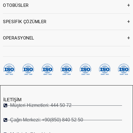
+
OTOBÜSLER
+
SPESİFİK ÇÖZÜMLER
+
OPERASYONEL
İLETIŞIM
Müşteri Hizmetleri: 444 50 72
Çağrı Merkezi: +90(850) 840 52 50