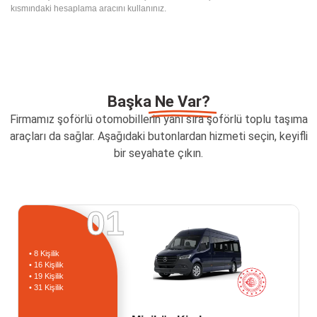
kısmındaki hesaplama aracını kullanınız.
Başka
Ne Var?
Firmamız şoförlü otomobillerin yanı sıra şoförlü toplu taşıma
araçları da sağlar. Aşağıdaki butonlardan hizmeti seçin, keyifli
bir seyahate çıkın.
01
• 8 Kişilik
• 16 Kişilik
• 19 Kişilik
• 31 Kişilik