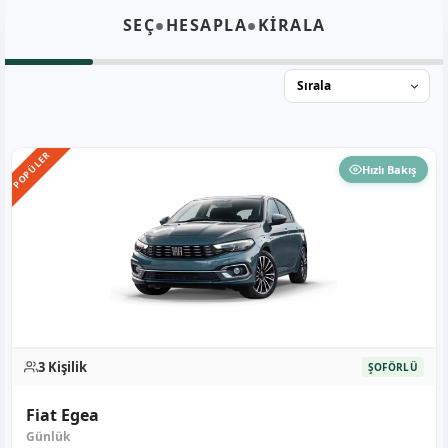
•
•
SEÇ
HESAPLA
KİRALA
POPÜLER
Hızlı Bakış
3 Kişilik
ŞOFÖRLÜ
Fiat Egea