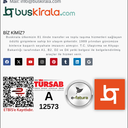
Mail: info@buskirala.com
BIZ KIMIZ?
Buskirala ülkemizin 81 ilinde transfer ve toplu taşıma hizmetleri sağlayan
ödüllü girişimlere sahip bir ulaşım şirketidir. 1989 yılından günümüze
binlerce başarılı seyahate imzasını atmıştır. T.C. Ulaştırma ve Altyapı
Bakanlığı tarafından A1, B2, D2 ve D4 yetki belgesi ile belgelendirilmiş
araçlar ile hizmet verir.