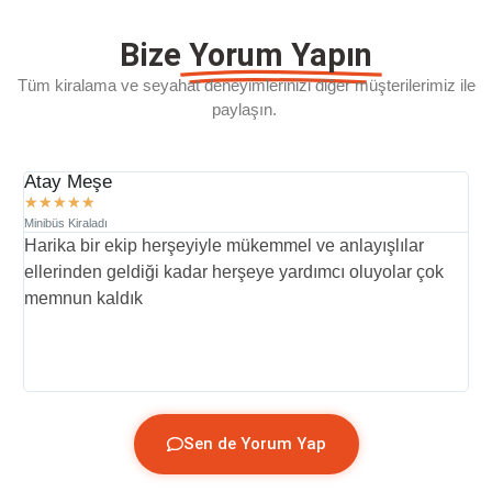
Bize
Yorum Yapın
Tüm kiralama ve seyahat deneyimlerinizi diğer müşterilerimiz ile
paylaşın.
Atay Meşe
D
★
★
★
★
★
Minibüs Kiraladı
Mi
Harika bir ekip herşeyiyle mükemmel ve anlayışlılar
İ
ellerinden geldiği kadar herşeye yardımcı oluyolar çok
p
memnun kaldık
y
(
Sen de Yorum Yap