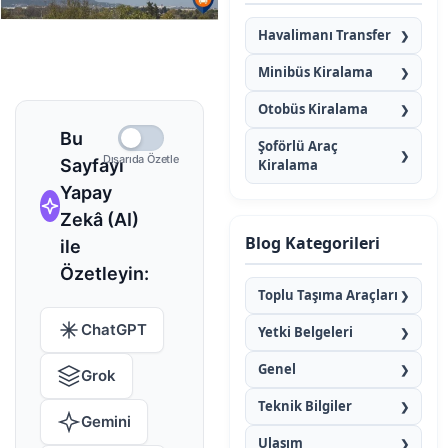
Havalimanı Transfer
❯
Minibüs Kiralama
❯
Otobüs Kiralama
❯
Bu
Şoförlü Araç
❯
Dışarıda Özetle
Sayfayı
Kiralama
Yapay
Zekâ (AI)
Blog Kategorileri
ile
Özetleyin:
Toplu Taşıma Araçları
❯
ChatGPT
Yetki Belgeleri
❯
Genel
❯
Grok
Teknik Bilgiler
❯
Gemini
Ulaşım
❯