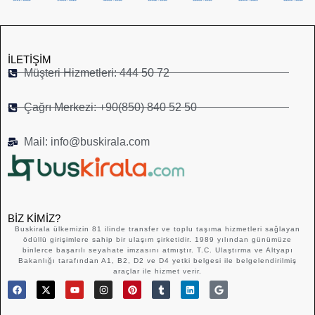
İLETIŞIM
Müşteri Hizmetleri: 444 50 72
Çağrı Merkezi: +90(850) 840 52 50
Mail: info@buskirala.com
BIZ KIMIZ?
Buskirala ülkemizin 81 ilinde transfer ve toplu taşıma hizmetleri sağlayan
ödüllü girişimlere sahip bir ulaşım şirketidir. 1989 yılından günümüze
binlerce başarılı seyahate imzasını atmıştır. T.C. Ulaştırma ve Altyapı
Bakanlığı tarafından A1, B2, D2 ve D4 yetki belgesi ile belgelendirilmiş
araçlar ile hizmet verir.