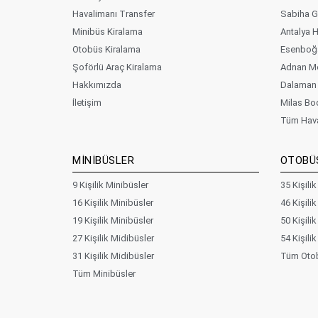
Havalimanı Transfer
Sabiha G
Minibüs Kiralama
Antalya 
Otobüs Kiralama
Esenboğa
Şoförlü Araç Kiralama
Adnan Me
Hakkımızda
Dalaman 
İletişim
Milas Bo
Tüm Hava
MİNİBÜSLER
OTOBÜ
9 Kişilik Minibüsler
35 Kişili
16 Kişilik Minibüsler
46 Kişili
19 Kişilik Minibüsler
50 Kişili
27 Kişilik Midibüsler
54 Kişili
31 Kişilik Midibüsler
Tüm Otob
Tüm Minibüsler