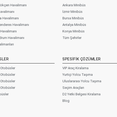
ökçen Havalimanı
Ankara Minibüs
Havalimanı
İzmir Minibüs
 Havalimanı
Bursa Minibüs
nderes Havalimanı
Antalya Minibüs
Havalimanı
Konya Minibüs
drum Havalimanı
Tüm Şehirler
limanları
SLER
SPESİFİK ÇÖZÜMLER
k Otobüsler
VIP Araç Kiralama
k Otobüsler
Yurtiçi Yolcu Taşıma
k Otobüsler
Uluslararası Yolcu Taşıma
k Otobüsler
Seçim Araçları
üsler
D2 Yetki Belgesi Kiralama
Blog