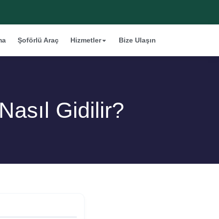
ma
Şoförlü Araç
Hizmetler
Bize Ulaşın
sıl Gidilir?