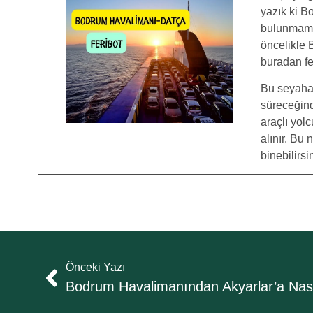
yazık ki 
bulunmamak
öncelikle 
buradan fe
Bu seyahat
süreceğinde
araçlı yolc
alınır. Bu
binebilirsi
Önceki Yazı
Bodrum Havalimanından Akyarlar’a Nasıl