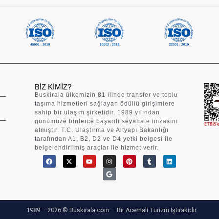
BIZ KIMIZ?
Buskirala ülkemizin 81 ilinde transfer ve toplu
taşıma hizmetleri sağlayan ödüllü girişimlere
sahip bir ulaşım şirketidir. 1989 yılından
günümüze binlerce başarılı seyahate imzasını
atmıştır. T.C. Ulaştırma ve Altyapı Bakanlığı
tarafından A1, B2, D2 ve D4 yetki belgesi ile
belgelendirilmiş araçlar ile hizmet verir.
1989 – 2026 © Buskirala.com – Bir Acemali Turizm İştirakidir.