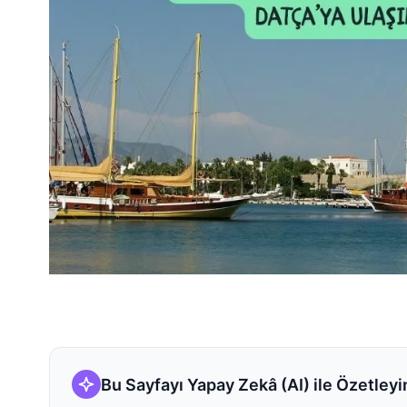
Bu Sayfayı Yapay Zekâ (AI) ile Özetleyi