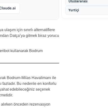
Uluslararası
Claude.ai
Yurtiçi
laşım için sınırlı alternatiflere
ndan Datça’ya gitmek biraz yorucu
 feribot kullanarak Bodrum
rak Bodrum-Milas Havalimanı ile
ı fazladır. Bu nedenle en konforlu
yahat edebileceğiniz seçenek
zmetidir.
i alırken önceden rezervasyon