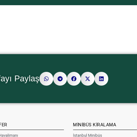
ayı Paylaş
FER
MİNİBÜS KİRALAMA
Havalimanı
İstanbul Minibüs