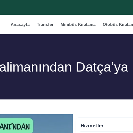
Anasayfa
Transfer
Minibüs Kiralama
Otobüs Kirala
limanından Datça’ya Na
Hizmetler