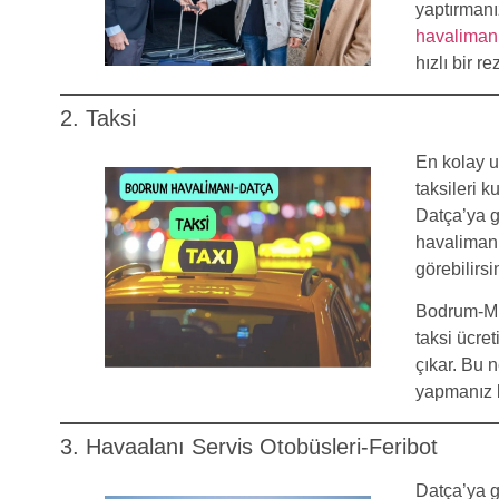
yaptırmanı
havalimanı
hızlı bir r
2. Taksi
En kolay u
taksileri 
Datça’ya 
havalimanı
görebilirsi
Bodrum-Mi
taksi ücre
çıkar. Bu 
yapmanız b
3. Havaalanı Servis Otobüsleri-Feribot
Datça’ya g