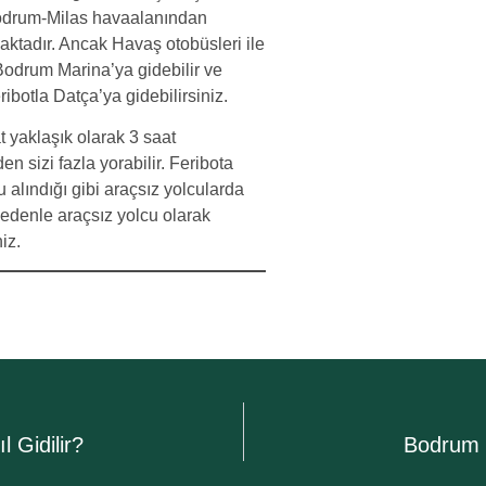
Bodrum-Milas havaalanından
tadır. Ancak Havaş otobüsleri ile
Bodrum Marina’ya gidebilir ve
ribotla Datça’ya gidebilirsiniz.
 yaklaşık olarak 3 saat
n sizi fazla yorabilir. Feribota
u alındığı gibi araçsız yolcularda
 nedenle araçsız yolcu olarak
niz.
 Gidilir?
Bodrum 