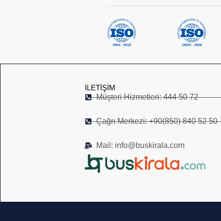
İLETIŞIM
Müşteri Hizmetleri: 444 50 72
Çağrı Merkezi: +90(850) 840 52 50
Mail: info@buskirala.com