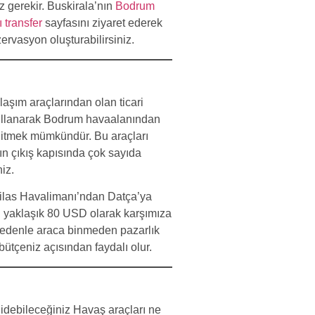
z gerekir. Buskirala’nın
Bodrum
 transfer
sayfasını ziyaret ederek
ezervasyon oluşturabilirsiniz.
laşım araçlarından olan ticari
kullanarak Bodrum havaalanından
gitmek mümkündür. Bu araçları
n çıkış kapısında çok sayıda
niz.
las Havalimanı’ndan Datça’ya
ti yaklaşık 80 USD olarak karşımıza
nedenle araca binmeden pazarlık
ütçeniz açısından faydalı olur.
idebileceğiniz Havaş araçları ne